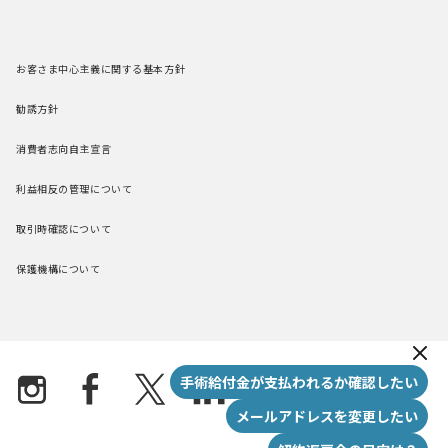
お客さま中心主義に関する基本方針
勧誘方針
消費者志向自主宣言
利益相反の管理について
取引時確認について
保護機構について
New m
手術給付金が支払われるか確認したい
メールアドレスを変更したい