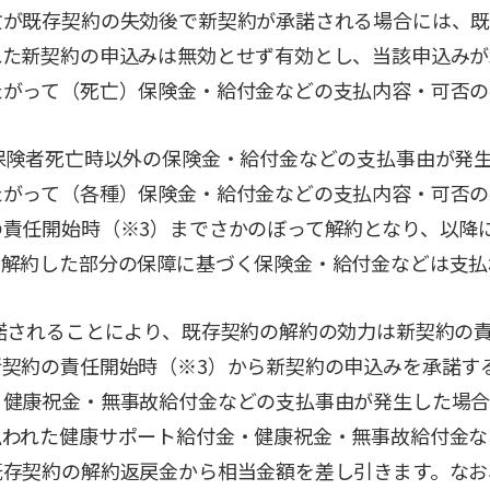
亡が既存契約の失効後で新契約が承諾される場合には、
れた新契約の申込みは無効とせず有効とし、当該申込みが
たがって（死亡）保険金・給付金などの支払内容・可否の
保険者死亡時以外の保険金・給付金などの支払事由が発
たがって（各種）保険金・給付金などの支払内容・可否の
の責任開始時（※3）までさかのぼって解約となり、以降
る解約した部分の保障に基づく保険金・給付金などは支払
諾されることにより、既存契約の解約の効力は新契約の
新契約の責任開始時（※3）から新契約の申込みを承諾す
・健康祝金・無事故給付金などの支払事由が発生した場
払われた健康サポート給付金・健康祝金・無事故給付金な
既存契約の解約返戻金から相当金額を差し引きます。なお