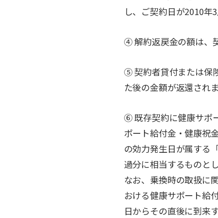
し、ご契約日が2010
④ 解約返戻金の額は、
⑤ 契約者貸付または保
た後の金額が返還され
⑥ 既存契約に健康サポ
ポート給付金・健康祝
の効力発生日が属する
過分に相当するものと
なお、乗換時の取扱に
おける健康サポート給
日からその直後に到来