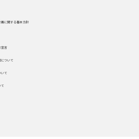
主義に関する基本方針
主宣言
理について
ついて
いて