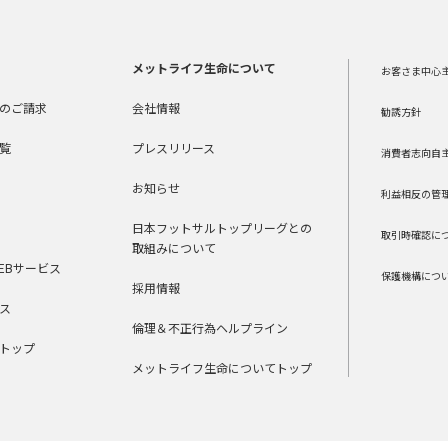
メットライフ生命について
お客さま中心
のご請求
会社情報
勧誘方針
覧
プレスリリース
消費者志向自
お知らせ
利益相反の管
日本フットサルトップリーグとの
取引時確認に
取組みについて
EBサービス
保護機構につ
採用情報
ス
倫理＆不正行為ヘルプライン
トップ
メットライフ生命についてトップ