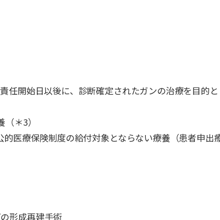
の責任開始日以後に、診断確定されたガンの治療を目的と
養（＊3）
公的医療保険制度の給付対象とならない療養（患者申出
どの形成再建手術