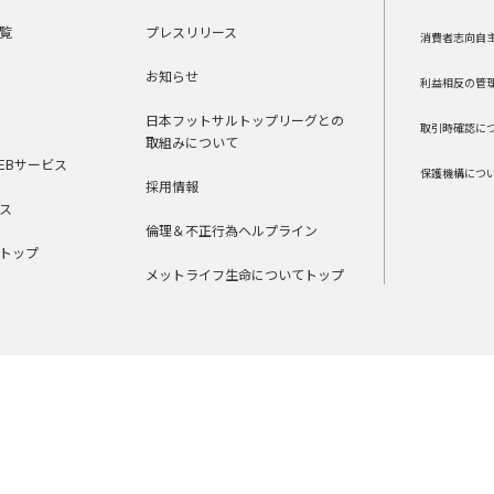
覧
プレスリリース
消費者志向自
お知らせ
利益相反の管
日本フットサルトップリーグとの
取引時確認に
取組みについて
EBサービス
保護機構につ
採用情報
ス
倫理＆不正行為ヘルプライン
トップ
メットライフ生命についてトップ