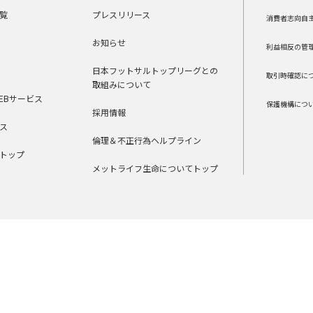
覧
プレスリリース
消費者志向自
お知らせ
利益相反の管
日本フットサルトップリーグとの
取引時確認に
取組みについて
EBサービス
保護機構につ
採用情報
ス
倫理＆不正行為ヘルプライン
トップ
メットライフ生命についてトップ