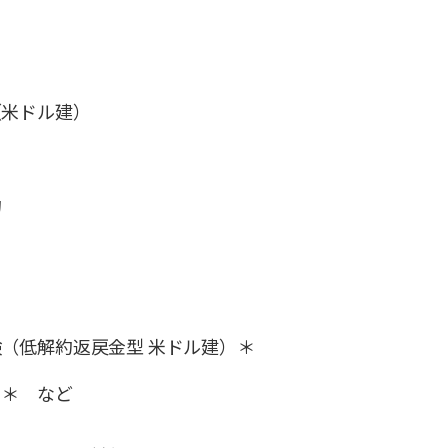
（米ドル建）
約
（低解約返戻金型 米ドル建）＊
）＊ など