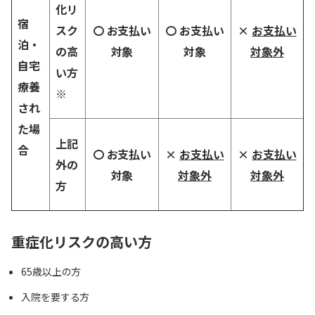
化リ
宿
スク
〇 お支払い
〇 お支払い
×
お支払い
泊・
の高
対象
対象
対象外
自宅
い方
療養
※
され
た場
上記
合
〇 お支払い
×
お支払い
×
お支払い
外の
対象
対象外
対象外
方
重症化リスクの高い方
65歳以上の方
入院を要する方