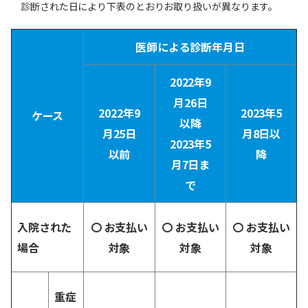
診断された日により下表のとおりお取り扱いが異なります。
医師による診断年月日
2022年9
月26日
2022年9
2023年5
ケース
以降
月25日
月8日以
2023年5
以前
降
月7日ま
で
入院された
〇 お支払い
〇 お支払い
〇 お支払い
場合
対象
対象
対象
重症