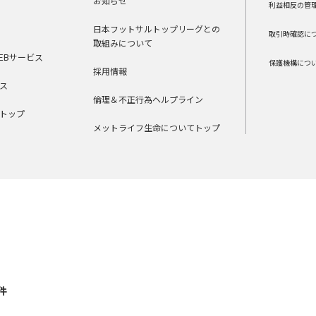
お知らせ
利益相反の管
日本フットサルトップリーグとの
取引時確認に
取組みについて
EBサービス
保護機構につ
採用情報
ス
倫理＆不正行為ヘルプライン
トップ
メットライフ生命についてトップ
件