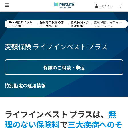
Skip Navigation
ログイン
生命保険のメット
保険をご検討の方
変額保険・外
変額保険 ライフイン
ライフ ホーム
へ・商品一覧
貨建保険
ベスト プラス
変額保険 ライフインベスト プラス
保険のご相談・申込
特別勘定の運用情報
ライフインベスト プラスは、
無
理のない保険料
で
三大疾病へのそ