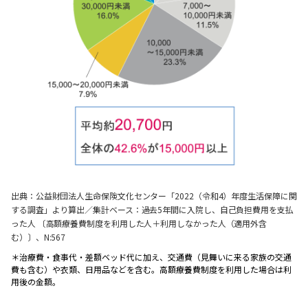
出典：公益財団法人生命保険文化センター「2022（令和4）年度生活保障に関
する調査」より算出／集計ベース：過去5年間に入院し、自己負担費用を支払
った人 〔高額療養費制度を利用した人＋利用しなかった人（適用外含
む）〕、N:567
＊治療費・食事代・差額ベッド代に加え、交通費（見舞いに来る家族の交通
費も含む）や衣類、日用品などを含む。高額療養費制度を利用した場合は利
用後の金額。