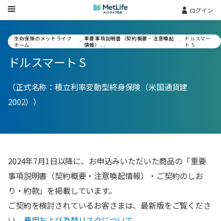
Skip Navigation
ログイン
生命保険のメットライフ
重要事項説明書（契約概要・注意喚起
ドルスマー
ホーム
情報）...
ト S
ドルスマート S
（正式名称：積立利率変動型終身保険（米国通貨建
2002））
2024年7月1日以降に、お申込みいただいた商品の「重要
事項説明書（契約概要・注意喚起情報）・ご契約のしお
り・約款」を掲載しています。
ご契約を検討されているお客さまは、最新版をご覧くださ
い。
費用および為替リスクについて