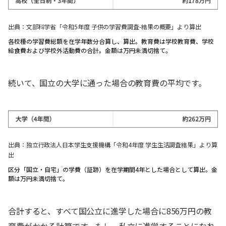
出典：文部科学省「令和5年度 子供の学習費調査-結果の概要」より算出
各校種の学習費総額を在学年数分合算し、算出。教育費は学校教育費、学校
給食費および学校外活動費の合計。金額は万円未満切捨て。
続いて、国立の大学に通った場合の教育費の平均です。
出典：独立行政法人日本学生支援機構「令和4年度 学生生活調査結果」より算
出
区分「国立・自宅」の学費（証跡）を在学期間4年とした場合として算出。金
額は万円未満切捨て。
合計すると、すべて国公立に進学した場合に856万円の教
育費がかかる計算です。もし、私立に進学することになれ