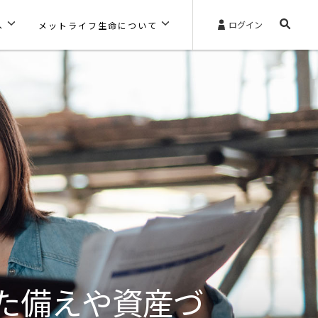
ログイン
へ
メットライフ生命について
た備えや資産づ