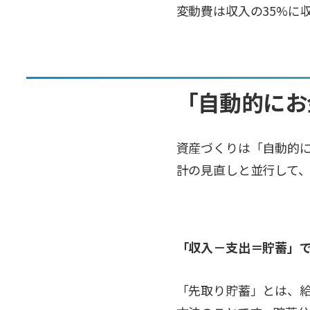
変動費は収入の35%に
「自動的にお
資産づくりは「自動的
計の見直しと並行して
「収入－支出＝貯蓄」
「先取り貯蓄」とは、