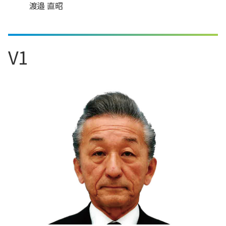
渡邉 直昭
V1