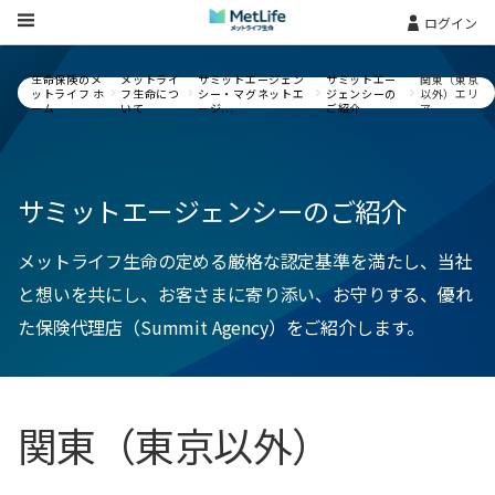
Skip Navigation
ログイン
生命保険のメ
メットライ
サミットエージェン
サミットエー
関東（東京
ットライフ ホ
フ生命につ
シー・マグネットエ
ジェンシーの
以外）エリ
ーム
いて
ージ...
ご紹介
ア
サミットエージェンシーのご紹介
メットライフ生命の定める厳格な認定基準を満たし、当社
と想いを共にし、お客さまに寄り添い、お守りする、優れ
た保険代理店（Summit Agency）をご紹介します。
関東（東京以外）