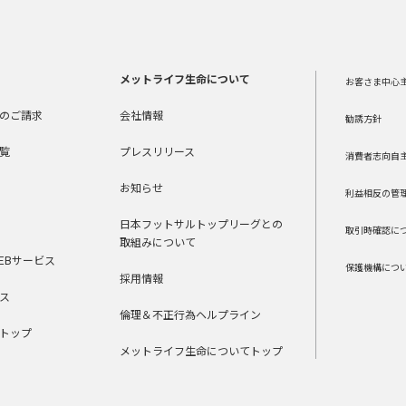
メットライフ生命について
お客さま中心
のご請求
会社情報
勧誘方針
覧
プレスリリース
消費者志向自
お知らせ
利益相反の管
日本フットサルトップリーグとの
取引時確認に
取組みについて
EBサービス
保護機構につ
採用情報
ス
倫理＆不正行為ヘルプライン
トップ
メットライフ生命についてトップ