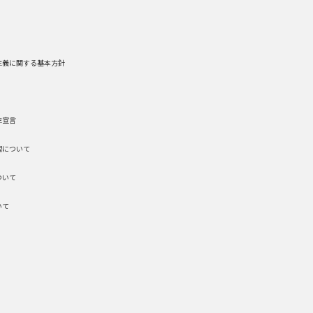
主義に関する基本方針
主宣言
理について
ついて
いて