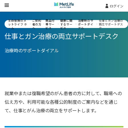
Skip Navigation
ログイン
生命保険のメ
ご契約
商品付
健康に関
治療時のサ
仕事とガン治療の
ットライフ ホ
者の方
帯サー
するサー
ポートダイ
両立サポートデス
ーム
へ
ビス
ビス
アル
ク
仕事とガン治療の両立サポートデスク
治療時のサポートダイアル
就業中または復職希望のがん患者の方に対して、職場への
伝え方や、利用可能な各種公的制度のご案内などを通じ
て、仕事とがん治療の両立をサポートします。