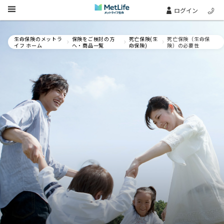
Skip Navigation
ログイン
生命保険のメットラ
保険をご検討の方
死亡保険(生
死亡保険（生命保
イフ ホーム
へ・商品一覧
命保険)
険）の必要性