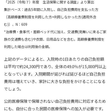
「2025（令和７）年度 生活保障に関する調査」より算出
集計ベース：過去5年間に入院し、自己負担費用を支払った方
〔高額療養費制度を利用した方+利用しなかった方(適用外含
む)〕、N：609
*治療費・食事代・差額ベッド代に加え、交通費(見舞いに来るご家
族の交通費も含む)や衣類、日用品などを含む。高額療養費制度を
利用した場合は利用後の金額。
上記のデータによると、入院時の1日あたりの自己負担額
は平均で約24,300円であり、全体の49.0％が15,000円以上
となっています。入院期間が延びれば延びるほど自己負担
費用は増えていき、家計に大きな負担をかけることになる
でしょう。
公的医療保険で保障されない自己負担費用に対応するため
にも、自分に合った民間の医療保険への加入が必要です。