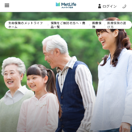
Skip Navigation
ログイン
生命保険のメットライフ
保険をご検討の方へ・商
医療保
医療保険の選
ホーム
品一覧
険
び方