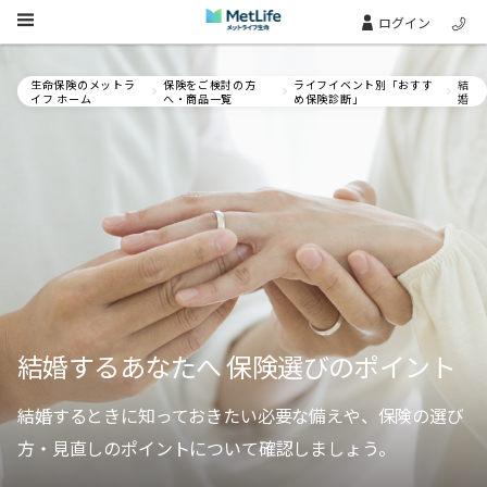
Skip Navigation
ログイン
生命保険のメットラ
保険をご検討の方
ライフイベント別「おすす
結
イフ ホーム
へ・商品一覧
め保険診断」
婚
結婚するあなたへ 保険選びのポイント
結婚するときに知っておきたい必要な備えや、保険の選び
方・見直しのポイントについて確認しましょう。