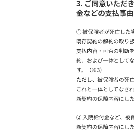
3. ご同意いた
金などの支払事由
① 被保険者が死亡した
既存契約の解約の取り
支払内容・可否の判断
約、および一体として
す。（※3）
ただし、被保険者の死
これと一体としてなさ
新契約の保障内容にし
② 入院給付金など、被
新契約の保障内容にし