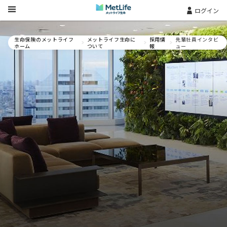
Skip Navigation
ログイン
生命保険のメットライフ
メットライフ生命に
採用情
先輩社員インタビ
ホーム
ついて
報
ュー