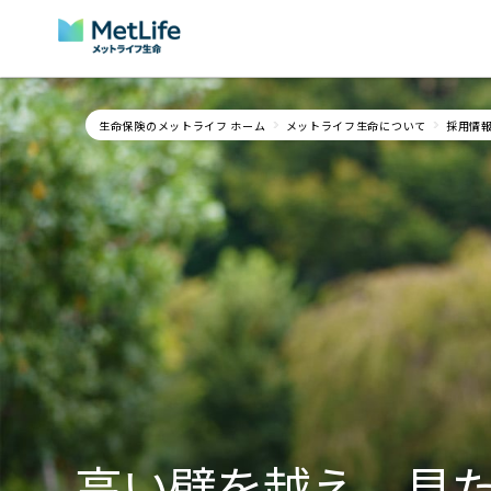
Skip Navigation
生命保険のメットライフ ホーム
メットライフ生命について
採用情
高い壁を越え、見