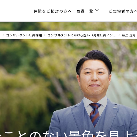
保険をご検討の方へ・商品一覧
ご契約者の方
報
コンサルタント社員採用
コンサルタントにかける想い（先輩社員イン...
藤江 遼介
たことのない景色を見よ